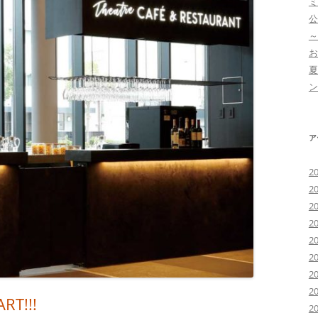
ミ
公
～
お
夏
ン
ア
2
2
2
2
2
2
2
2
T!!!
2