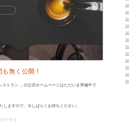
2
2
2
2
2
2
2
2
2
2
間も無く公開！
2
2
レストラン 」の公式ホームページはただいま準備中で
いたしますので、今しばらくお待ちください。
10月17日
|