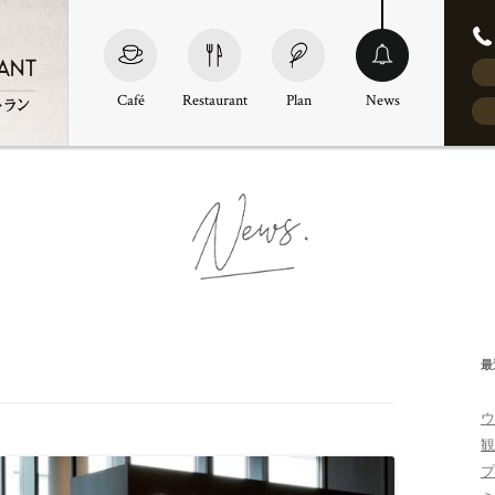
Café
Restaurant
Plan
News
最
ウ
観
プ