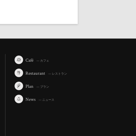
Café
— カフェ
Restaurant
— レストラン
Plan
— プラン
News
— ニュース